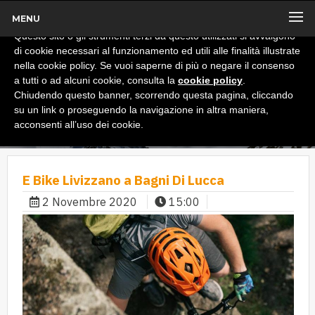
MENU
x
Informativa
Questo sito o gli strumenti terzi da questo utilizzati si avvalgono
di cookie necessari al funzionamento ed utili alle finalità illustrate
nella cookie policy. Se vuoi saperne di più o negare il consenso
a tutti o ad alcuni cookie, consulta la
cookie policy
.
Chiudendo questo banner, scorrendo questa pagina, cliccando
su un link o proseguendo la navigazione in altra maniera,
acconsenti all’uso dei cookie.
E Bike Livizzano a Bagni Di Lucca
2 Novembre 2020
15:00