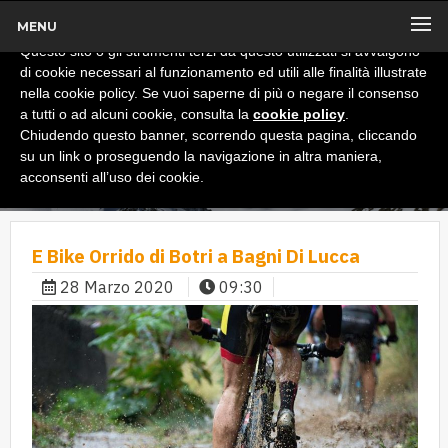
MENU
x
Informativa
Questo sito o gli strumenti terzi da questo utilizzati si avvalgono
di cookie necessari al funzionamento ed utili alle finalità illustrate
nella cookie policy. Se vuoi saperne di più o negare il consenso
a tutti o ad alcuni cookie, consulta la
cookie policy
.
Chiudendo questo banner, scorrendo questa pagina, cliccando
su un link o proseguendo la navigazione in altra maniera,
acconsenti all’uso dei cookie.
E Bike Orrido di Botri a Bagni Di Lucca
28 Marzo 2020
09:30