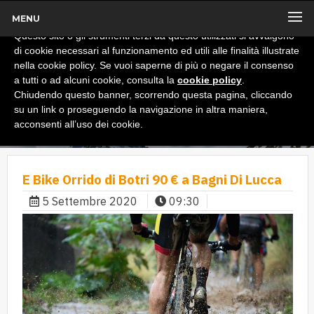
MENU
x
Informativa
Questo sito o gli strumenti terzi da questo utilizzati si avvalgono
di cookie necessari al funzionamento ed utili alle finalità illustrate
nella cookie policy. Se vuoi saperne di più o negare il consenso
a tutti o ad alcuni cookie, consulta la
cookie policy
.
Chiudendo questo banner, scorrendo questa pagina, cliccando
su un link o proseguendo la navigazione in altra maniera,
acconsenti all’uso dei cookie.
E Bike Orrido di Botri 90 € a Bagni Di Lucca
5 Settembre 2020
09:30