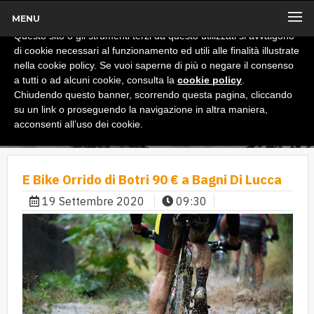
MENU
x
Informativa
Questo sito o gli strumenti terzi da questo utilizzati si avvalgono
di cookie necessari al funzionamento ed utili alle finalità illustrate
nella cookie policy. Se vuoi saperne di più o negare il consenso
a tutti o ad alcuni cookie, consulta la
cookie policy
.
Chiudendo questo banner, scorrendo questa pagina, cliccando
su un link o proseguendo la navigazione in altra maniera,
acconsenti all’uso dei cookie.
E Bike Orrido di Botri 90 € a Bagni Di Lucca
19 Settembre 2020
09:30