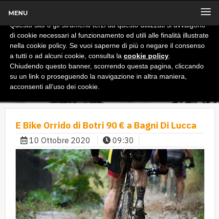
MENU
x
Informativa
Questo sito o gli strumenti terzi da questo utilizzati si avvalgono
di cookie necessari al funzionamento ed utili alle finalità illustrate
nella cookie policy. Se vuoi saperne di più o negare il consenso
a tutti o ad alcuni cookie, consulta la
cookie policy
.
Chiudendo questo banner, scorrendo questa pagina, cliccando
su un link o proseguendo la navigazione in altra maniera,
acconsenti all’uso dei cookie.
E Bike Orrido di Botri 90 € a Bagni Di Lucca
10 Ottobre 2020
09:30