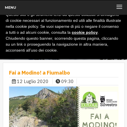
MENU
x
Informativa
Questo sito o gli strumenti terzi da questo utilizzati si avvalgono
di cookie necessari al funzionamento ed utili alle finalità illustrate
nella cookie policy. Se vuoi saperne di più o negare il consenso
a tutti o ad alcuni cookie, consulta la
cookie policy
.
Chiudendo questo banner, scorrendo questa pagina, cliccando
su un link o proseguendo la navigazione in altra maniera,
acconsenti all’uso dei cookie.
Fai a Modino! a Fiumalbo
12 Luglio 2020
09:30