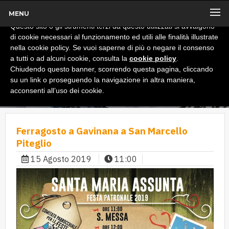
MENU
x
Informativa
Questo sito o gli strumenti terzi da questo utilizzati si avvalgono
di cookie necessari al funzionamento ed utili alle finalità illustrate
nella cookie policy. Se vuoi saperne di più o negare il consenso
a tutti o ad alcuni cookie, consulta la
cookie policy
.
Chiudendo questo banner, scorrendo questa pagina, cliccando
su un link o proseguendo la navigazione in altra maniera,
acconsenti all’uso dei cookie.
Ferragosto a Gavinana a San Marcello
Piteglio
15 Agosto 2019
11:00