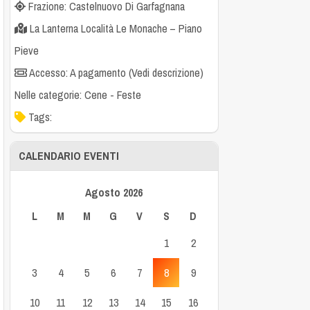
Frazione: Castelnuovo Di Garfagnana
La Lanterna Località Le Monache – Piano
Pieve
Accesso: A pagamento (Vedi descrizione)
Nelle categorie:
Cene
-
Feste
Tags:
CALENDARIO EVENTI
Agosto 2026
L
M
M
G
V
S
D
1
2
3
4
5
6
7
8
9
10
11
12
13
14
15
16