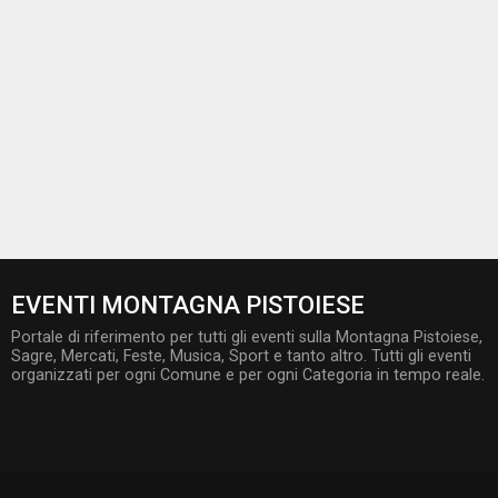
EVENTI MONTAGNA PISTOIESE
Portale di riferimento per tutti gli eventi sulla Montagna Pistoiese,
Sagre, Mercati, Feste, Musica, Sport e tanto altro. Tutti gli eventi
organizzati per ogni Comune e per ogni Categoria in tempo reale.