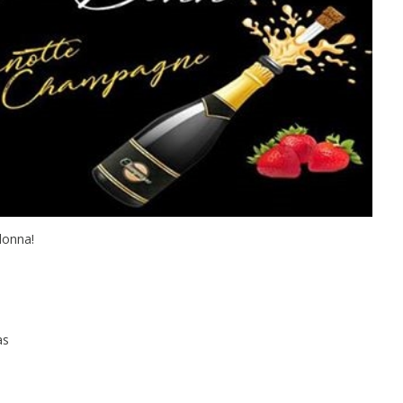
donna!
as