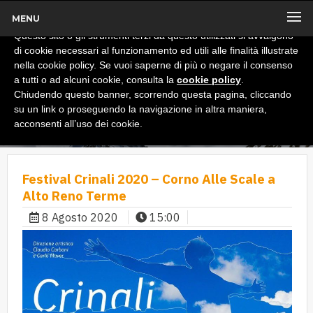
MENU
x
Informativa
Questo sito o gli strumenti terzi da questo utilizzati si avvalgono
di cookie necessari al funzionamento ed utili alle finalità illustrate
nella cookie policy. Se vuoi saperne di più o negare il consenso
a tutti o ad alcuni cookie, consulta la
cookie policy
.
Chiudendo questo banner, scorrendo questa pagina, cliccando
su un link o proseguendo la navigazione in altra maniera,
acconsenti all’uso dei cookie.
Festival Crinali 2020 – Corno Alle Scale a
Alto Reno Terme
8 Agosto 2020
15:00