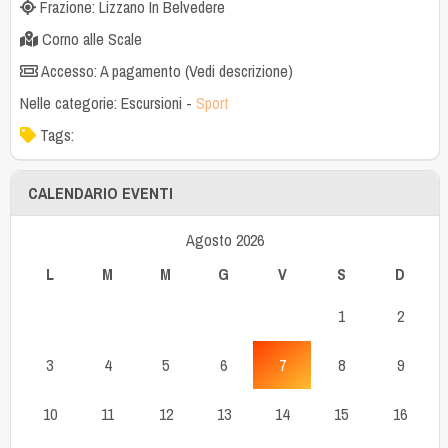
Frazione: Lizzano In Belvedere
Corno alle Scale
Accesso: A pagamento (Vedi descrizione)
Nelle categorie:
Escursioni
-
Sport
Tags:
CALENDARIO EVENTI
Agosto 2026
L
M
M
G
V
S
D
1
2
3
4
5
6
7
8
9
10
11
12
13
14
15
16