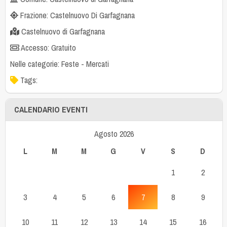
Frazione: Castelnuovo Di Garfagnana
Castelnuovo di Garfagnana
Accesso: Gratuito
Nelle categorie:
Feste
-
Mercati
Tags:
CALENDARIO EVENTI
Agosto 2026
L
M
M
G
V
S
D
1
2
3
4
5
6
7
8
9
10
11
12
13
14
15
16