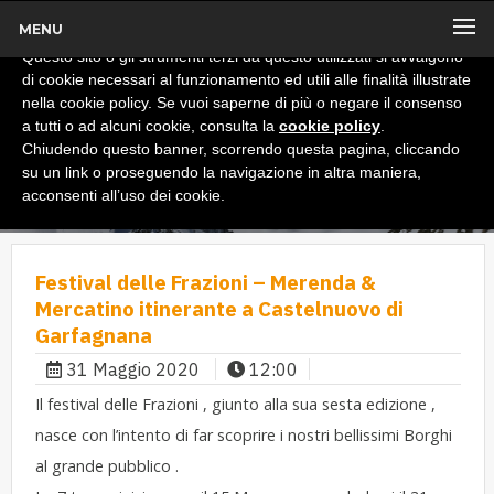
MENU
x
Informativa
Questo sito o gli strumenti terzi da questo utilizzati si avvalgono
di cookie necessari al funzionamento ed utili alle finalità illustrate
nella cookie policy. Se vuoi saperne di più o negare il consenso
a tutti o ad alcuni cookie, consulta la
cookie policy
.
Chiudendo questo banner, scorrendo questa pagina, cliccando
su un link o proseguendo la navigazione in altra maniera,
acconsenti all’uso dei cookie.
Festival delle Frazioni – Merenda &
Mercatino itinerante a Castelnuovo di
Garfagnana
31 Maggio 2020
12:00
Il festival delle Frazioni , giunto alla sua sesta edizione ,
nasce con l’intento di far scoprire i nostri bellissimi Borghi
al grande pubblico .