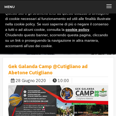
MENU
x
Informativa
Questo sito o gli strumenti terzi da questo utilizzati si avvalgono
di cookie necessari al funzionamento ed utili alle finalità illustrate
nella cookie policy. Se vuoi saperne di più o negare il consenso
a tutti o ad alcuni cookie, consulta la
cookie policy
.
Chiudendo questo banner, scorrendo questa pagina, cliccando
su un link o proseguendo la navigazione in altra maniera,
acconsenti all’uso dei cookie.
Gek Galanda Camp @Cutigliano ad
Abetone Cutigliano
28 Giugno 2020
10:00