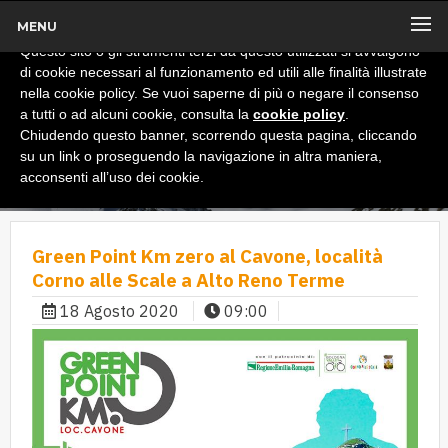
MENU
x
Informativa
Questo sito o gli strumenti terzi da questo utilizzati si avvalgono
di cookie necessari al funzionamento ed utili alle finalità illustrate
nella cookie policy. Se vuoi saperne di più o negare il consenso
a tutti o ad alcuni cookie, consulta la
cookie policy
.
Chiudendo questo banner, scorrendo questa pagina, cliccando
su un link o proseguendo la navigazione in altra maniera,
acconsenti all’uso dei cookie.
Green Point Km zero al Cavone, località
Corno alle Scale a Alto Reno Terme
18 Agosto 2020
09:00