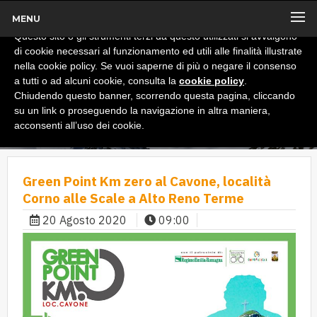
MENU
x
Informativa
Questo sito o gli strumenti terzi da questo utilizzati si avvalgono
di cookie necessari al funzionamento ed utili alle finalità illustrate
nella cookie policy. Se vuoi saperne di più o negare il consenso
a tutti o ad alcuni cookie, consulta la
cookie policy
.
Chiudendo questo banner, scorrendo questa pagina, cliccando
su un link o proseguendo la navigazione in altra maniera,
acconsenti all’uso dei cookie.
Green Point Km zero al Cavone, località
Corno alle Scale a Alto Reno Terme
20 Agosto 2020
09:00