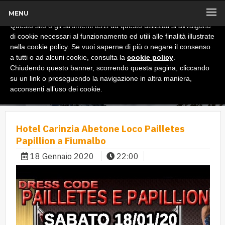
MENU
x
Informativa
Questo sito o gli strumenti terzi da questo utilizzati si avvalgono
di cookie necessari al funzionamento ed utili alle finalità illustrate
nella cookie policy. Se vuoi saperne di più o negare il consenso
a tutti o ad alcuni cookie, consulta la
cookie policy
.
Chiudendo questo banner, scorrendo questa pagina, cliccando
su un link o proseguendo la navigazione in altra maniera,
acconsenti all’uso dei cookie.
Hotel Carinzia Abetone Loco Pailletes
Papillion a Fiumalbo
18 Gennaio 2020
22:00