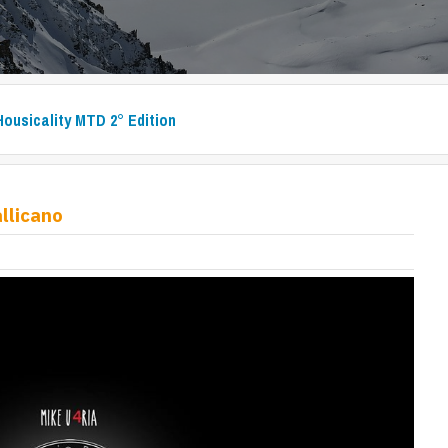
Housicality MTD 2° Edition
allicano