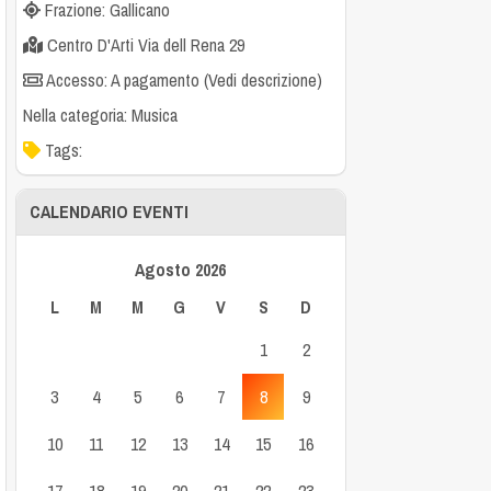
Frazione: Gallicano
Centro D'Arti Via dell Rena 29
Accesso: A pagamento (Vedi descrizione)
Nella categoria:
Musica
Tags:
CALENDARIO EVENTI
Agosto 2026
L
M
M
G
V
S
D
1
2
3
4
5
6
7
8
9
10
11
12
13
14
15
16
17
18
19
20
21
22
23