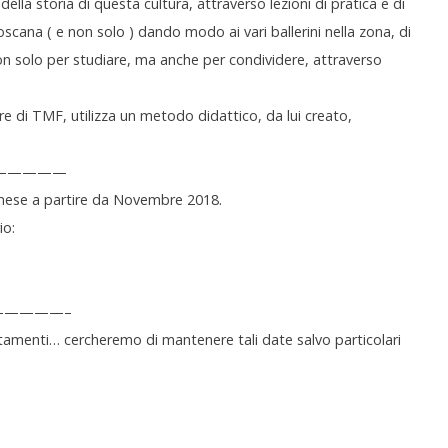
ella storia di questa cultura, attraverso lezioni di pratica e di
oscana ( e non solo ) dando modo ai vari ballerini nella zona, di
 solo per studiare, ma anche per condividere, attraverso
ore di TMF, utilizza un metodo didattico, da lui creato,
——————
mese a partire da Novembre 2018.
io:
——————–
tamenti… cercheremo di mantenere tali date salvo particolari