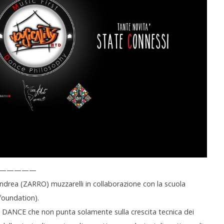
———————
rea (ZARRO) muzzarelli in collaborazione con la scuola
foundation).
DANCE che non punta solamente sulla crescita tecnica dei