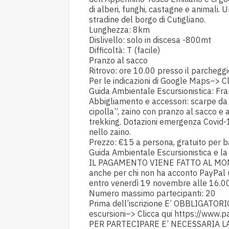
di alberi, funghi, castagne e animali. 
stradine del borgo di Cutigliano.
Lunghezza: 8km
Dislivello: solo in discesa -800mt
Difficoltà: T (facile)
Pranzo al sacco
Ritrovo: ore 10.00 presso il parcheggio
Per le indicazioni di Google Maps–> Cl
Guida Ambientale Escursionistica: Fr
Abbigliamento e accessori: scarpe da
cipolla”, zaino con pranzo al sacco e 
trekking. Dotazioni emergenza Covid-
nello zaino.
Prezzo: €15 a persona, gratuito per ba
Guida Ambientale Escursionistica e la
IL PAGAMENTO VIENE FATTO AL MOME
anche per chi non ha acconto PayPal ut
entro venerdì 19 novembre alle 16.00
Numero massimo partecipanti: 20
Prima dell’iscrizione E’ OBBLIGATOR
escursioni–> Clicca qui
https://www.pa
PER PARTECIPARE E’ NECESSARIA LA 