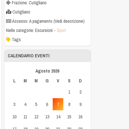
Frazione: Cutigliano
Cutigliano
Accesso: A pagamento (Vedi descrizione)
Nelle categorie:
Escursioni
-
Sport
Tags:
CALENDARIO EVENTI
Agosto 2026
L
M
M
G
V
S
D
1
2
3
4
5
6
7
8
9
10
11
12
13
14
15
16
17
18
19
20
21
22
23