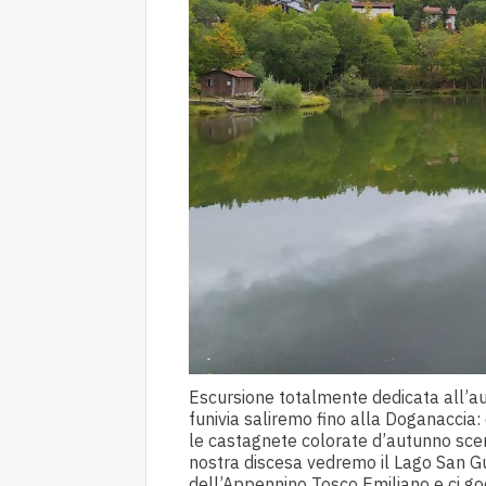
Escursione totalmente dedicata all’autu
funivia saliremo fino alla Doganaccia:
le castagnete colorate d’autunno scen
nostra discesa vedremo il Lago San G
dell’Appennino Tosco Emiliano e ci go