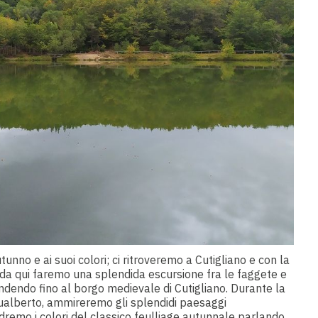
nno e ai suoi colori; ci ritroveremo a Cutigliano e con la
 da qui faremo una splendida escursione fra le faggete e
dendo fino al borgo medievale di Cutigliano. Durante la
ualberto, ammireremo gli splendidi paesaggi
dremo i colori del classico feulliage autunnale parlando