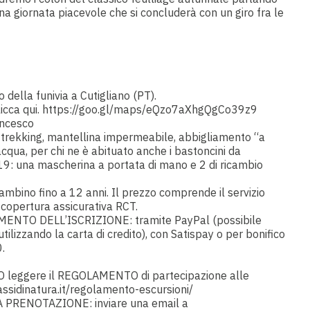
Una giornata piacevole che si concluderà con un giro fra le
 della funivia a Cutigliano (PT).
icca qui.
https://goo.gl/maps/eQzo7aXhgQgCo39z9
ancesco
 trekking, mantellina impermeabile, abbigliamento “a
acqua, per chi ne è abituato anche i bastoncini da
19: una mascherina a portata di mano e 2 di ricambio
mbino fino a 12 anni. Il prezzo comprende il servizio
 copertura assicurativa RCT.
NTO DELL’ISCRIZIONE: tramite PayPal (possibile
ilizzando la carta di credito), con Satispay o per bonifico
.
IO leggere il REGOLAMENTO di partecipazione alle
ssidinatura.it/regolamento-escursioni/
PRENOTAZIONE: inviare una email a