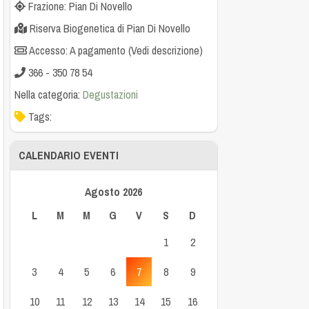
Frazione: Pian Di Novello
Riserva Biogenetica di Pian Di Novello
Accesso: A pagamento (Vedi descrizione)
366 - 350 78 54
Nella categoria:
Degustazioni
Tags:
CALENDARIO EVENTI
Agosto 2026
L
M
M
G
V
S
D
1
2
3
4
5
6
7
8
9
10
11
12
13
14
15
16