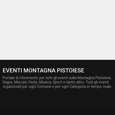
EVENTI MONTAGNA PISTOIESE
Portale di riferimento per tutti gli eventi sulla Montagna Pistoiese,
Sagre, Mercati, Feste, Musica, Sport e tanto altro. Tutti gli eventi
organizzati per ogni Comune e per ogni Categoria in tempo reale.