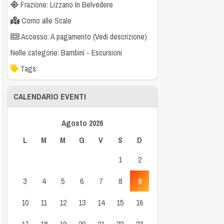
Frazione: Lizzano In Belvedere
Corno alle Scale
Accesso: A pagamento (Vedi descrizione)
Nelle categorie:
Bambini
-
Escursioni
Tags:
CALENDARIO EVENTI
Agosto 2026
L
M
M
G
V
S
D
1
2
3
4
5
6
7
8
9
10
11
12
13
14
15
16
17
18
19
20
21
22
23