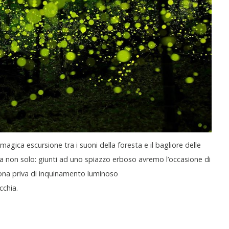
agica escursione tra i suoni della foresta e il bagliore delle
. Ma non solo: giunti ad uno spiazzo erboso avremo l’occasione di
 zona priva di inquinamento luminoso
cchia.