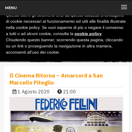
MENU
x
Informativa
Questo sito o gli strumenti terzi da questo utilizzati si avvalgono
di cookie necessari al funzionamento ed utili alle finalità illustrate
nella cookie policy. Se vuoi saperne di più o negare il consenso
a tutti o ad alcuni cookie, consulta la
cookie policy
.
Chiudendo questo banner, scorrendo questa pagina, cliccando
su un link o proseguendo la navigazione in altra maniera,
acconsenti all’uso dei cookie.
Il Cinema Ritorna – Amarcord a San
Marcello Piteglio
1 Agosto 2020
21:00