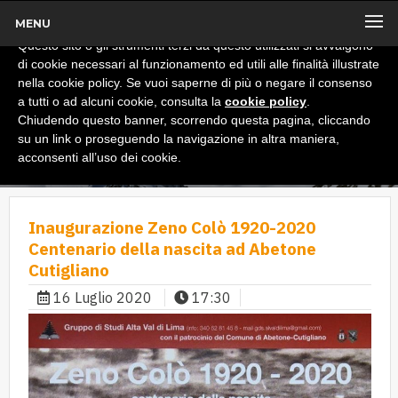
MENU
x
Informativa
Questo sito o gli strumenti terzi da questo utilizzati si avvalgono
di cookie necessari al funzionamento ed utili alle finalità illustrate
nella cookie policy. Se vuoi saperne di più o negare il consenso
a tutti o ad alcuni cookie, consulta la
cookie policy
.
Chiudendo questo banner, scorrendo questa pagina, cliccando
su un link o proseguendo la navigazione in altra maniera,
acconsenti all’uso dei cookie.
Inaugurazione Zeno Colò 1920-2020
Centenario della nascita ad Abetone
Cutigliano
16 Luglio 2020
17:30