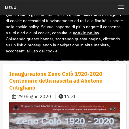
MENU
x
Informativa
Questo sito o gli strumenti terzi da questo utilizzati si avvalgono
di cookie necessari al funzionamento ed utili alle finalità illustrate
nella cookie policy. Se vuoi saperne di più o negare il consenso
a tutti o ad alcuni cookie, consulta la
cookie policy
.
Chiudendo questo banner, scorrendo questa pagina, cliccando
su un link o proseguendo la navigazione in altra maniera,
acconsenti all’uso dei cookie.
Inaugurazione Zeno Colò 1920-2020
Centenario della nascita ad Abetone
Cutigliano
29 Giugno 2020
17:30