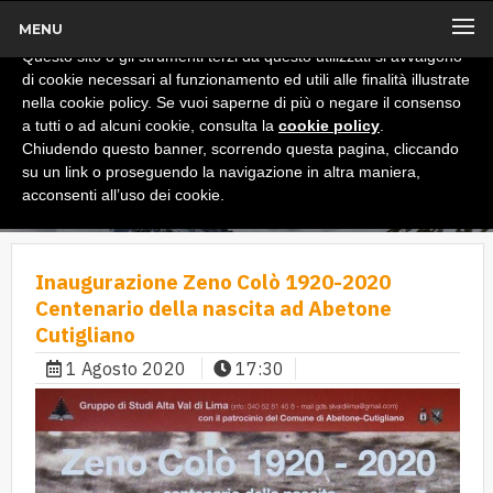
MENU
x
Informativa
Questo sito o gli strumenti terzi da questo utilizzati si avvalgono
di cookie necessari al funzionamento ed utili alle finalità illustrate
nella cookie policy. Se vuoi saperne di più o negare il consenso
a tutti o ad alcuni cookie, consulta la
cookie policy
.
Chiudendo questo banner, scorrendo questa pagina, cliccando
su un link o proseguendo la navigazione in altra maniera,
acconsenti all’uso dei cookie.
Inaugurazione Zeno Colò 1920-2020
Centenario della nascita ad Abetone
Cutigliano
1 Agosto 2020
17:30