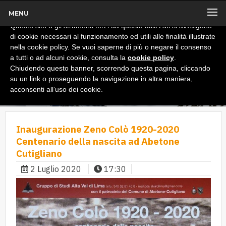
MENU
x
Informativa
Questo sito o gli strumenti terzi da questo utilizzati si avvalgono
di cookie necessari al funzionamento ed utili alle finalità illustrate
nella cookie policy. Se vuoi saperne di più o negare il consenso
a tutti o ad alcuni cookie, consulta la
cookie policy
.
Chiudendo questo banner, scorrendo questa pagina, cliccando
su un link o proseguendo la navigazione in altra maniera,
acconsenti all’uso dei cookie.
Inaugurazione Zeno Colò 1920-2020
Centenario della nascita ad Abetone
Cutigliano
2 Luglio 2020
17:30