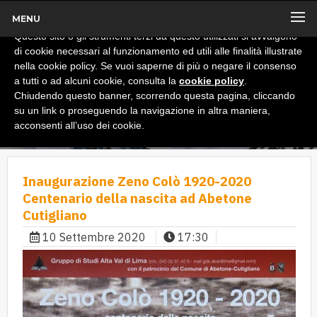
MENU
x
Informativa
Questo sito o gli strumenti terzi da questo utilizzati si avvalgono
di cookie necessari al funzionamento ed utili alle finalità illustrate
nella cookie policy. Se vuoi saperne di più o negare il consenso
a tutti o ad alcuni cookie, consulta la
cookie policy
.
Chiudendo questo banner, scorrendo questa pagina, cliccando
su un link o proseguendo la navigazione in altra maniera,
acconsenti all’uso dei cookie.
Inaugurazione Zeno Colò 1920-2020
Centenario della nascita ad Abetone
Cutigliano
10 Settembre 2020
17:30