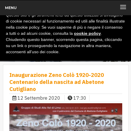
MENU
x
Informativa
Questo sito o gli strumenti terzi da questo utilizzati si avvalgono
di cookie necessari al funzionamento ed utili alle finalità illustrate
nella cookie policy. Se vuoi saperne di più o negare il consenso
a tutti o ad alcuni cookie, consulta la
cookie policy
.
Chiudendo questo banner, scorrendo questa pagina, cliccando
su un link o proseguendo la navigazione in altra maniera,
acconsenti all’uso dei cookie.
Inaugurazione Zeno Colò 1920-2020
Centenario della nascita ad Abetone
Cutigliano
12 Settembre 2020
17:30