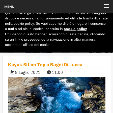
MENU
x
Informativa
Questo sito o gli strumenti terzi da questo utilizzati si avvalgono
di cookie necessari al funzionamento ed utili alle finalità illustrate
nella cookie policy. Se vuoi saperne di più o negare il consenso
a tutti o ad alcuni cookie, consulta la
cookie policy
.
Chiudendo questo banner, scorrendo questa pagina, cliccando
su un link o proseguendo la navigazione in altra maniera,
acconsenti all’uso dei cookie.
Kayak Sit on Top a Bagni Di Lucca
8 Luglio 2021
11:00