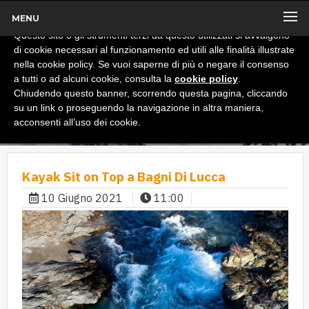
MENU
x
Informativa
Questo sito o gli strumenti terzi da questo utilizzati si avvalgono
di cookie necessari al funzionamento ed utili alle finalità illustrate
nella cookie policy. Se vuoi saperne di più o negare il consenso
a tutti o ad alcuni cookie, consulta la
cookie policy
.
Chiudendo questo banner, scorrendo questa pagina, cliccando
su un link o proseguendo la navigazione in altra maniera,
acconsenti all’uso dei cookie.
Kayak Sit on Top a Bagni Di Lucca
10 Giugno 2021
11:00