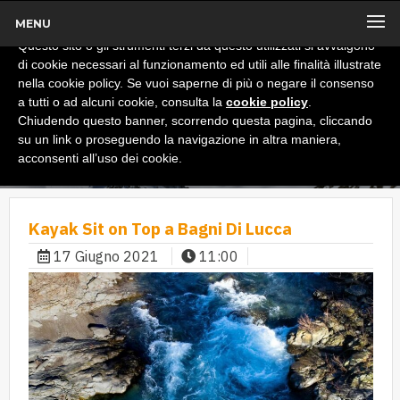
MENU
x
Informativa
Questo sito o gli strumenti terzi da questo utilizzati si avvalgono
di cookie necessari al funzionamento ed utili alle finalità illustrate
nella cookie policy. Se vuoi saperne di più o negare il consenso
a tutti o ad alcuni cookie, consulta la
cookie policy
.
Chiudendo questo banner, scorrendo questa pagina, cliccando
su un link o proseguendo la navigazione in altra maniera,
acconsenti all’uso dei cookie.
Kayak Sit on Top a Bagni Di Lucca
17 Giugno 2021
11:00