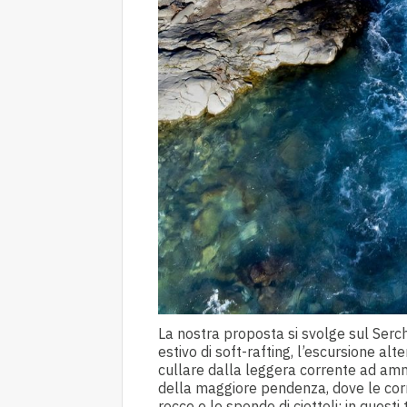
La nostra proposta si svolge sul Serchi
estivo di soft-rafting, l’escursione alt
cullare dalla leggera corrente ad ammi
della maggiore pendenza, dove le corre
rocce e le sponde di ciottoli; in ques