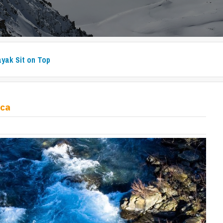
yak Sit on Top
cca