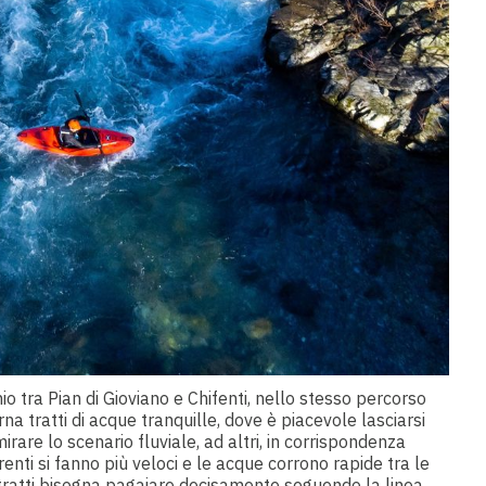
o tra Pian di Gioviano e Chifenti, nello stesso percorso
erna tratti di acque tranquille, dove è piacevole lasciarsi
rare lo scenario fluviale, ad altri, in corrispondenza
nti si fanno più veloci e le acque corrono rapide tra le
ti tratti bisogna pagaiare decisamente seguendo la linea