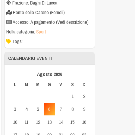
Frazione: Bagni Di Lucca
Ponte delle Catene (Fornoli)
Accesso: A pagamento (Vedi descrizione)
Nella categoria:
Sport
Tags:
CALENDARIO EVENTI
Agosto 2026
L
M
M
G
V
S
D
1
2
3
4
5
6
7
8
9
10
11
12
13
14
15
16
17
18
19
20
21
22
23