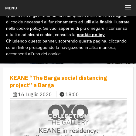
MENU
x
Informativa
Questo sito o gli strumenti terzi da questo utilizzati si avvalgono
di cookie necessari al funzionamento ed utili alle finalità illustrate
nella cookie policy. Se vuoi saperne di più o negare il consenso
a tutti o ad alcuni cookie, consulta la
cookie policy
.
Chiudendo questo banner, scorrendo questa pagina, cliccando
su un link o proseguendo la navigazione in altra maniera,
acconsenti all’uso dei cookie.
KEANE “The Barga social distancing
project” a Barga
16 Luglio 2020
18:00