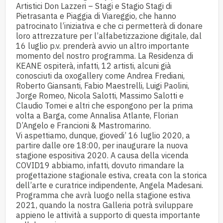
Artistici Don Lazzeri – Stagi e Stagio Stagi di
Pietrasanta e Piaggia di Viareggio, che hanno
patrocinato l’iniziativa e che ci permetterà di donare
loro attrezzature per l’alfabetizzazione digitale, dal
16 luglio p.v. prenderà avvio un altro importante
momento del nostro programma. La Residenza di
KEANE ospiterà, infatti, 12 artisti, alcuni già
conosciuti da oxogallery come Andrea Frediani,
Roberto Giansanti, Fabio Maestrelli, Luigi Paolini,
Jorge Romeo, Nicola Salotti, Massimo Salotti e
Claudio Tomei e altri che espongono per la prima
volta a Barga, come Annalisa Atlante, Florian
D’Angelo e Francioni & Mastromarino.
Vi aspettiamo, dunque, giovedi’ 16 luglio 2020, a
partire dalle ore 18:00, per inaugurare la nuova
stagione espositiva 2020. A causa della vicenda
COVID19 abbiamo, infatti, dovuto rimandare la
progettazione stagionale estiva, creata con la storica
dell’arte e curatrice indipendente, Angela Madesani.
Programma che avrà luogo nella stagione estiva
2021, quando la nostra Galleria potrà sviluppare
appieno le attività a supporto di questa importante