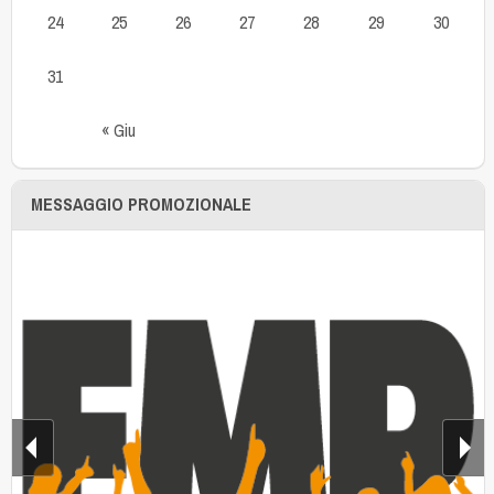
24
25
26
27
28
29
30
31
« Giu
MESSAGGIO PROMOZIONALE