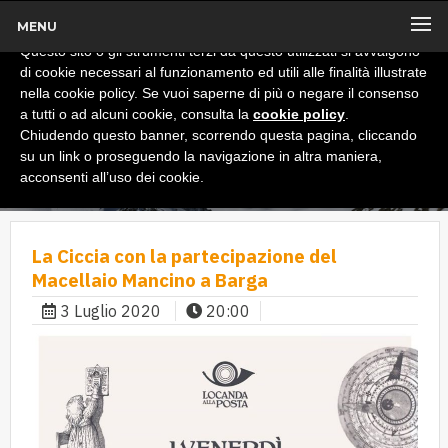
MENU
x
Informativa
Questo sito o gli strumenti terzi da questo utilizzati si avvalgono
di cookie necessari al funzionamento ed utili alle finalità illustrate
nella cookie policy. Se vuoi saperne di più o negare il consenso
a tutti o ad alcuni cookie, consulta la
cookie policy
.
Chiudendo questo banner, scorrendo questa pagina, cliccando
su un link o proseguendo la navigazione in altra maniera,
acconsenti all’uso dei cookie.
La Ciccia con la partecipazione del
Macellaio Mancino a Barga
3 Luglio 2020
20:00