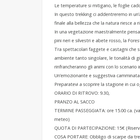
Le temperature si mitigano, le foglie cadon
In questo trekking ci addentreremo in un’a
finale alla bellezza che la natura riesce a 
In una vegetazione maestralmente pensata
pini neri e silvestri e abete rosso, la For
Tra spettacolari faggete e castagni che s
ambiente tanto singolare, le tonalità di 
rinfrancheranno gli animi con lo scenario 
Un’emozionante e suggestiva camminata n
Preparatevi a scoprire la stagione in cui og
ORARIO DI RITROVO: 9.30,
PRANZO AL SACCO
TERMINE PASSEGGIATA: ore 15.00 ca. (varia
meteo)
QUOTA DI PARTECIPAZIONE: 15€ (Riservato
COSA PORTARE: Obbligo di scarpe da trekk