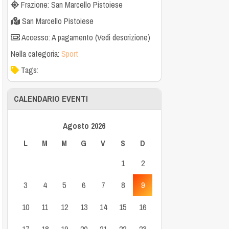
Frazione: San Marcello Pistoiese
San Marcello Pistoiese
Accesso: A pagamento (Vedi descrizione)
Nella categoria:
Sport
Tags:
CALENDARIO EVENTI
Agosto 2026
L
M
M
G
V
S
D
1
2
3
4
5
6
7
8
9
10
11
12
13
14
15
16
17
18
19
20
21
22
23