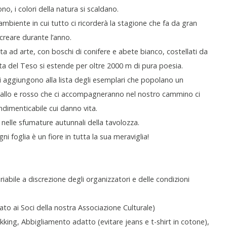
o, i colori della natura si scaldano.
mbiente in cui tutto ci ricorderà la stagione che fa da gran
ricreare durante l’anno.
 ad arte, con boschi di conifere e abete bianco, costellati da
esta del Teso si estende per oltre 2000 m di pura poesia.
i aggiungono alla lista degli esemplari che popolano un
giallo e rosso che ci accompagneranno nel nostro cammino ci
indimenticabile cui danno vita.
elle sfumature autunnali della tavolozza.
ni foglia è un fiore in tutta la sua meraviglia!
bile a discrezione degli organizzatori e delle condizioni
 ai Soci della nostra Associazione Culturale)
ing, Abbigliamento adatto (evitare jeans e t-shirt in cotone),