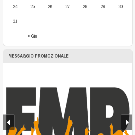
24
25
26
27
28
29
30
31
« Giu
MESSAGGIO PROMOZIONALE