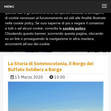
MENU
x
Informativa
Questo sito o gli strumenti terzi da questo utilizzati si avvalgono
di cookie necessari al funzionamento ed utili alle finalità illustrate
nella cookie policy. Se vuoi saperne di più o negare il consenso
a tutti o ad alcuni cookie, consulta la
cookie policy
.
Chiudendo questo banner, scorrendo questa pagina, cliccando
su un link o proseguendo la navigazione in altra maniera,
acconsenti all’uso dei cookie.
La Storia di Sommocolonia, il Borgo dei
Buffalo Soldiers a Barga
15 Marzo 2020
10:00