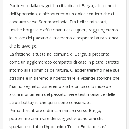
Partiremo dalla magnifica cittadina di Barga, alle pendici
dell’Appennino, e affronteremo un dolce sentiero che ci
condurrà verso Sommocolonia. Tra bellissimi scorci,
tipiche borgate e affascinanti castagneti, raggiungeremo
le viuzze del paesino e inizieremo a respirare l’aura storica
che lo avvolge.
La frazione, situata nel comune di Barga, si presenta
come un agglomerato compatto di case in pietra, stretto
intorno alla sommità dell’altura. Ci addentreremo nelle sue
stradine e inizieremo a ripercorrere le vicende storiche che
l’hanno segnato; visiteremo anche un piccolo museo e
alcuni monumenti del passato, vere testimonianze delle
atroci battaglie che qui si sono consumate.
Prima di rientrare e di incamminarci verso Barga,
potremmo ammirare dei suggestivi panorami che
spaziano su tutto l’Appennino Tosco-Emiliano: sarà