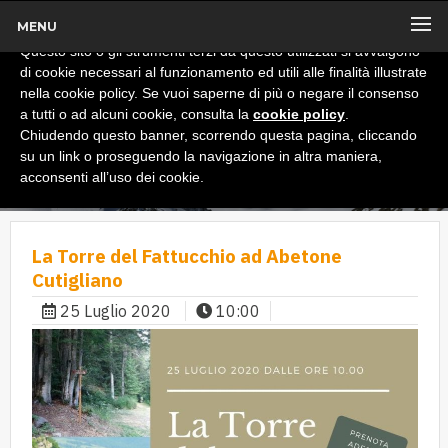
MENU
x
Informativa
Questo sito o gli strumenti terzi da questo utilizzati si avvalgono
di cookie necessari al funzionamento ed utili alle finalità illustrate
nella cookie policy. Se vuoi saperne di più o negare il consenso
a tutti o ad alcuni cookie, consulta la
cookie policy
.
Chiudendo questo banner, scorrendo questa pagina, cliccando
su un link o proseguendo la navigazione in altra maniera,
acconsenti all’uso dei cookie.
La Torre del Fattucchio ad Abetone
Cutigliano
25 Luglio 2020
10:00