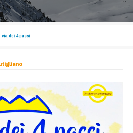
 via dei 4 passi
utigliano