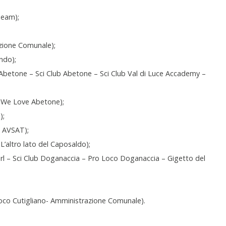
Team);
zione Comunale);
ndo);
etone – Sci Club Abetone – Sci Club Val di Luce Accademy –
 (We Love Abetone);
);
– AVSAT);
altro lato del Caposaldo);
rl – Sci Club Doganaccia – Pro Loco Doganaccia – Gigetto del
Loco Cutigliano- Amministrazione Comunale).