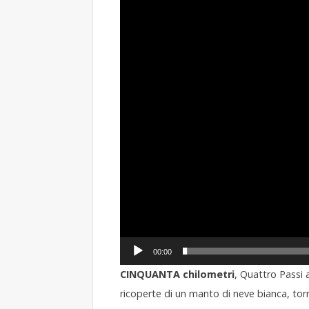
Video
Player
00:00
CINQUANTA chilometri
, Quattro Passi a
ricoperte di un manto di neve bianca, torre