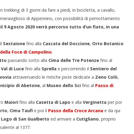
un trekking di 3 giorni da fare a piedi, in bicicletta, a cavallo,
o meraviglioso di Appennino, con possibilità di pernottamento
il 9 Agosto 2020 verrà percorso tutto d’un fiato, in una
il
Sestaione
fino alla
Cascata del Doccione
,
Orto Botanico
della Foce di Campolino
.
tto
passando sotto alla
Cima delle Tre Potenze
fino al
a
Val di Luce
fino alla
Sprella
e percorrendo il
Sentiero del
vovia
attraversando le mitiche piste dedicate a
Zeno Colò
,
nicipio di Abetone
, al
Museo dello Sci
fino al
Passo di
ero
Maiori
fino alla
Casetta di Lapo
e alla
Verginetta
per poi
erto
,
Cima Taufi
e poi il
Passo della Croce Arcana
e da qui
l
Lago di San Gualberto
ed arrivare a
Cutigliano
, proprio
isalente al 1377.