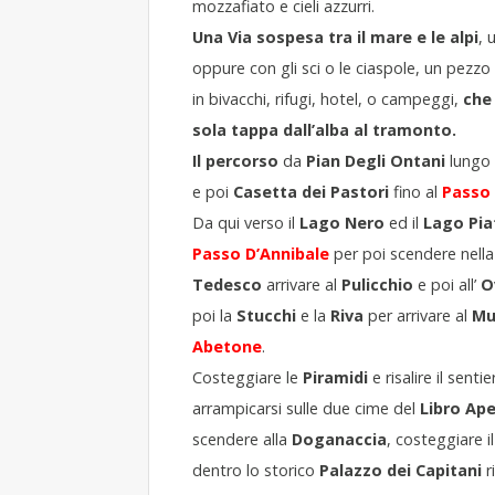
mozzafiato e cieli azzurri.
Una Via sospesa tra il mare e le alpi
, 
oppure con gli sci o le ciaspole, un pezz
in bivacchi, rifugi, hotel, o campeggi,
che 
sola tappa dall’alba al tramonto.
Il percorso
da
Pian Degli Ontani
lungo 
e poi
Casetta dei Pastori
fino al
Passo 
Da qui verso il
Lago Nero
ed il
Lago Pia
Passo D’Annibale
per poi scendere nell
Tedesco
arrivare al
Pulicchio
e poi all’
O
poi la
Stucchi
e la
Riva
per arrivare al
Mu
Abetone
.
Costeggiare le
Piramidi
e risalire il senti
arrampicarsi sulle due cime del
Libro Ap
scendere alla
Doganaccia
, costeggiare i
dentro lo storico
Palazzo dei Capitani
r