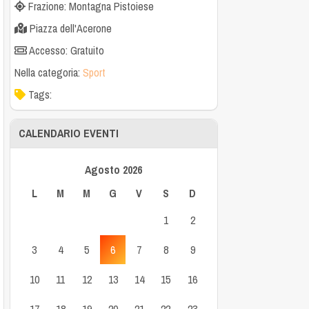
Frazione: Montagna Pistoiese
Piazza dell'Acerone
Accesso: Gratuito
Nella categoria:
Sport
Tags:
CALENDARIO EVENTI
Agosto 2026
L
M
M
G
V
S
D
1
2
3
4
5
6
7
8
9
10
11
12
13
14
15
16
17
18
19
20
21
22
23