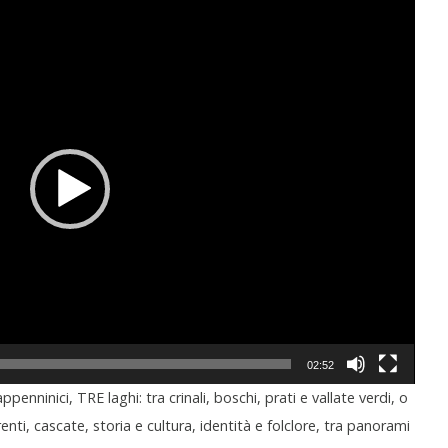
02:52
ppenninici, TRE laghi: tra crinali, boschi, prati e vallate verdi, o
nti, cascate, storia e cultura, identità e folclore, tra panorami