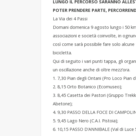
LUNGO IL PERCORSO SARANNO ALLESTI
POTER PRENDERE PARTE, PERCORREND
La Via dei 4 Passi
Domani domenica 9 agosto lungo i 50 km d
associazioni e società coinvolte, in ognun
così come sarà possibile fare solo alcune 
bicicletta.
Qui di seguito i vari punti tappa, gli organ
un oscillazione anche di oltre mezz’ora.
1. 7,30 Pian degli Ontani (Pro Loco Pian d
2. 8,15 Orto Botanico (Ecomuseo);
3. 8,45 Casetta dei Pastori (Gruppo Trekk
Abetone);
4. 9,30 PASSO DELLA FOCE DI CAMPOLINO 
5. 9,45 Lago Nero (C.A.I. Pistoia);
6. 10,15 PASSO D’ANNIBALE (Val di Luce 