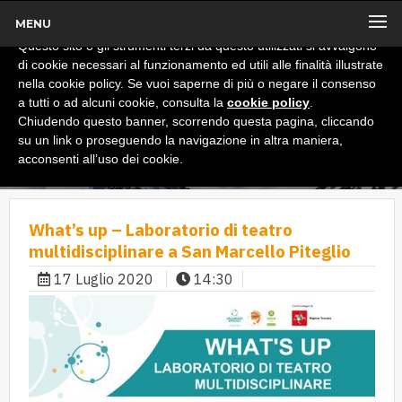
MENU
x
Informativa
Questo sito o gli strumenti terzi da questo utilizzati si avvalgono
di cookie necessari al funzionamento ed utili alle finalità illustrate
nella cookie policy. Se vuoi saperne di più o negare il consenso
a tutti o ad alcuni cookie, consulta la
cookie policy
.
Chiudendo questo banner, scorrendo questa pagina, cliccando
su un link o proseguendo la navigazione in altra maniera,
acconsenti all’uso dei cookie.
What’s up – Laboratorio di teatro
multidisciplinare a San Marcello Piteglio
17 Luglio 2020
14:30