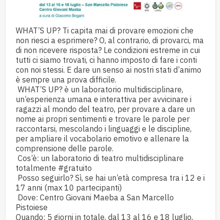
WHAT’S UP? Ti capita mai di provare emozioni che
non riesci a esprimere? O, al contrario, di provarci, ma
di non ricevere risposta? Le condizioni estreme in cui
tutti ci siamo trovati, ci hanno imposto di fare i conti
con noi stessi. E dare un senso ai nostri stati d’animo
è sempre una prova difficile.
WHAT’S UP? è un laboratorio multidisciplinare,
un’esperienza umana e interattiva per avvicinare i
ragazzi al mondo del teatro, per provare a dare un
nome ai propri sentimenti e trovare le parole per
raccontarsi, mescolando i linguaggi e le discipline,
per ampliare il vocabolario emotivo e allenare la
comprensione delle parole.
Cos’è: un laboratorio di teatro multidisciplinare
totalmente
#gratuito
Posso seguirlo? Sì, se hai un’età compresa tra i 12 e i
17 anni (max 10 partecipanti)
Dove: Centro Giovani Maeba a San Marcello
Pistoiese
Quando: 5 giorni in totale, dal 13 al 16 e 18 luglio,