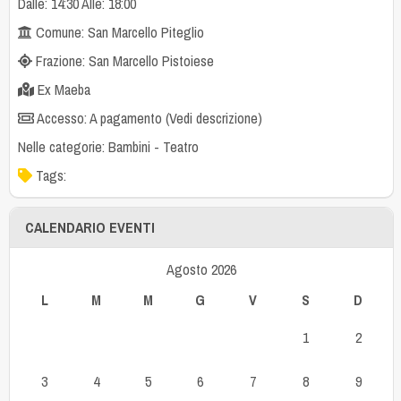
Dalle: 14:30 Alle: 18:00
Comune: San Marcello Piteglio
Frazione: San Marcello Pistoiese
Ex Maeba
Accesso: A pagamento (Vedi descrizione)
Nelle categorie:
Bambini
-
Teatro
Tags:
CALENDARIO EVENTI
Agosto 2026
L
M
M
G
V
S
D
1
2
3
4
5
6
7
8
9