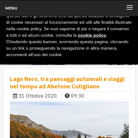
MENU
x
Informativa
Questo sito o gli strumenti terzi da questo utilizzati si avvalgono
di cookie necessari al funzionamento ed utili alle finalità illustrate
nella cookie policy. Se vuoi saperne di più o negare il consenso
a tutti o ad alcuni cookie, consulta la
cookie policy
.
Chiudendo questo banner, scorrendo questa pagina, cliccando
su un link o proseguendo la navigazione in altra maniera,
acconsenti all’uso dei cookie.
Lago Nero, tra paesaggi autunnali e viaggi
nel tempo ad Abetone Cutigliano
31 Ottobre 2020
09:30