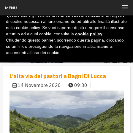
MENU
x
Informativa
Questo sito o gli strumenti terzi da questo utilizzati si avvalgono
di cookie necessari al funzionamento ed utili alle finalità illustrate
nella cookie policy. Se vuoi saperne di più o negare il consenso
a tutti o ad alcuni cookie, consulta la
cookie policy
.
Chiudendo questo banner, scorrendo questa pagina, cliccando
su un link o proseguendo la navigazione in altra maniera,
acconsenti all’uso dei cookie.
L’alta via dei pastori a Bagni Di Lucca
14 Novembre 2020
09:30