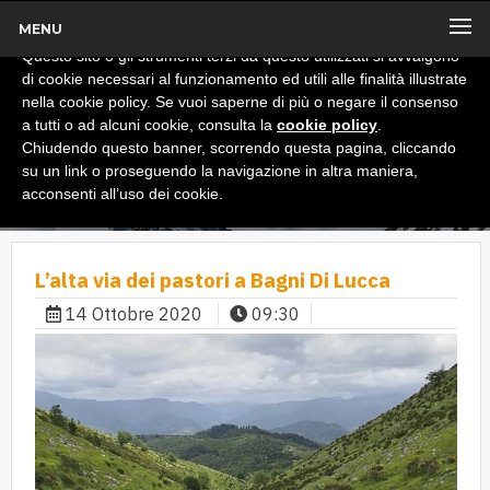
MENU
x
Informativa
Questo sito o gli strumenti terzi da questo utilizzati si avvalgono
di cookie necessari al funzionamento ed utili alle finalità illustrate
nella cookie policy. Se vuoi saperne di più o negare il consenso
a tutti o ad alcuni cookie, consulta la
cookie policy
.
Chiudendo questo banner, scorrendo questa pagina, cliccando
su un link o proseguendo la navigazione in altra maniera,
acconsenti all’uso dei cookie.
L’alta via dei pastori a Bagni Di Lucca
14 Ottobre 2020
09:30