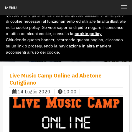
MENU
x
Informativa
Questo sito o gli strumenti terzi da questo utilizzati si avvalgono
di cookie necessari al funzionamento ed utili alle finalità illustrate
nella cookie policy. Se vuoi saperne di più o negare il consenso
a tutti o ad alcuni cookie, consulta la
cookie policy
.
Chiudendo questo banner, scorrendo questa pagina, cliccando
su un link o proseguendo la navigazione in altra maniera,
acconsenti all’uso dei cookie.
Live Music Camp Online ad Abetone
Cutigliano
14 Luglio 2020
10:00