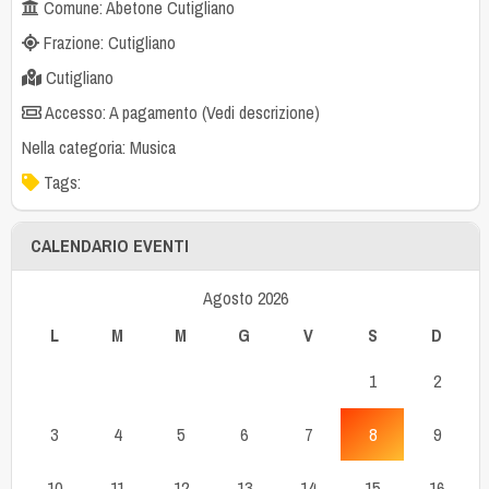
Comune: Abetone Cutigliano
Frazione: Cutigliano
Cutigliano
Accesso: A pagamento (Vedi descrizione)
Nella categoria:
Musica
Tags:
CALENDARIO EVENTI
Agosto 2026
L
M
M
G
V
S
D
1
2
3
4
5
6
7
8
9
10
11
12
13
14
15
16