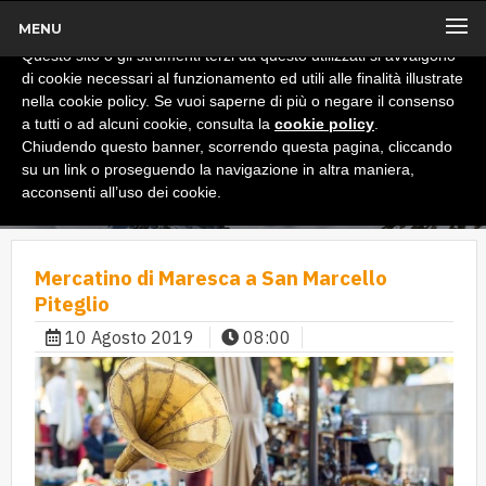
MENU
x
Informativa
Questo sito o gli strumenti terzi da questo utilizzati si avvalgono
di cookie necessari al funzionamento ed utili alle finalità illustrate
nella cookie policy. Se vuoi saperne di più o negare il consenso
a tutti o ad alcuni cookie, consulta la
cookie policy
.
Chiudendo questo banner, scorrendo questa pagina, cliccando
su un link o proseguendo la navigazione in altra maniera,
acconsenti all’uso dei cookie.
Mercatino di Maresca a San Marcello
Piteglio
10 Agosto 2019
08:00