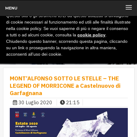
MENU
x
Informativa
Questo sito o gli strumenti terzi da questo utilizzati si avvalgono
di cookie necessari al funzionamento ed utili alle finalità illustrate
nella cookie policy. Se vuoi saperne di più o negare il consenso
a tutti o ad alcuni cookie, consulta la
cookie policy
.
Chiudendo questo banner, scorrendo questa pagina, cliccando
su un link o proseguendo la navigazione in altra maniera,
acconsenti all’uso dei cookie.
MONT’ALFONSO SOTTO LE STELLE – THE
LEGEND OF MORRICONE a Castelnuovo di
Garfagnana
30 Luglio 2020
21:15