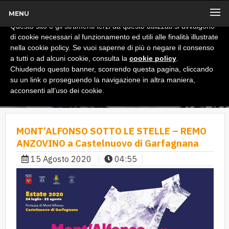
MENU
x
Informativa
Questo sito o gli strumenti terzi da questo utilizzati si avvalgono
di cookie necessari al funzionamento ed utili alle finalità illustrate
nella cookie policy. Se vuoi saperne di più o negare il consenso
a tutti o ad alcuni cookie, consulta la
cookie policy
.
Chiudendo questo banner, scorrendo questa pagina, cliccando
su un link o proseguendo la navigazione in altra maniera,
acconsenti all’uso dei cookie.
MONT’ALFONSO SOTTO LE STELLE – REMO
ANZOVINO a Castelnuovo di Garfagnana
15 Agosto 2020
04:55