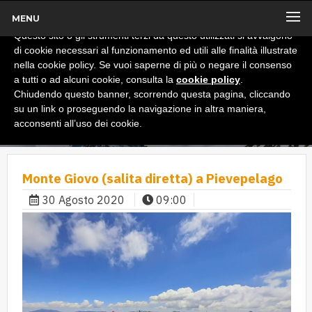
MENU
x
Informativa
Questo sito o gli strumenti terzi da questo utilizzati si avvalgono
di cookie necessari al funzionamento ed utili alle finalità illustrate
nella cookie policy. Se vuoi saperne di più o negare il consenso
a tutti o ad alcuni cookie, consulta la
cookie policy
.
Chiudendo questo banner, scorrendo questa pagina, cliccando
su un link o proseguendo la navigazione in altra maniera,
acconsenti all’uso dei cookie.
Monte Giovo (salita diretta) a Pievepelago
30 Agosto 2020
09:00