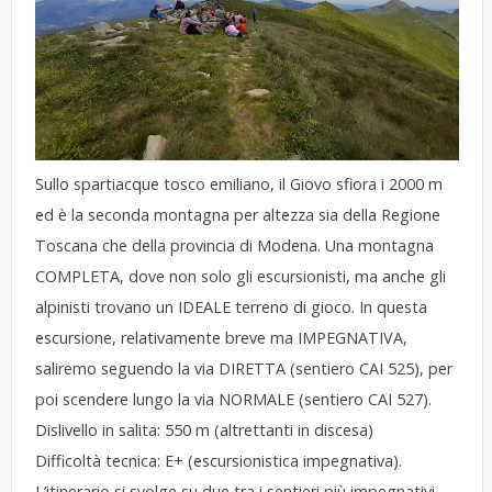
Sullo spartiacque tosco emiliano, il Giovo sfiora i 2000 m
ed è la seconda montagna per altezza sia della Regione
Toscana che della provincia di Modena. Una montagna
COMPLETA, dove non solo gli escursionisti, ma anche gli
alpinisti trovano un IDEALE terreno di gioco. In questa
escursione, relativamente breve ma IMPEGNATIVA,
saliremo seguendo la via DIRETTA (sentiero CAI 525), per
poi scendere lungo la via NORMALE (sentiero CAI 527).
Dislivello in salita: 550 m (altrettanti in discesa)
Difficoltà tecnica: E+ (escursionistica impegnativa).
L’itinerario si svolge su due tra i sentieri più impegnativi