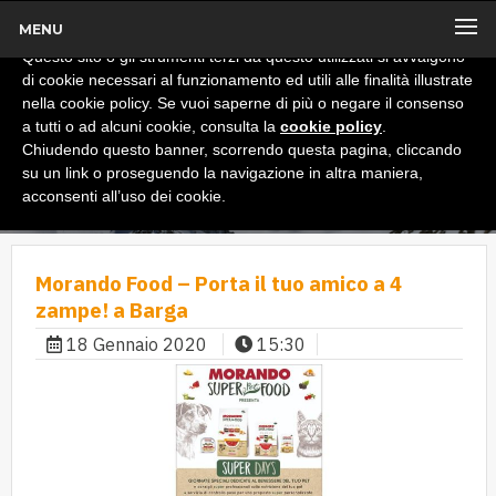
MENU
x
Informativa
Questo sito o gli strumenti terzi da questo utilizzati si avvalgono
di cookie necessari al funzionamento ed utili alle finalità illustrate
nella cookie policy. Se vuoi saperne di più o negare il consenso
a tutti o ad alcuni cookie, consulta la
cookie policy
.
Chiudendo questo banner, scorrendo questa pagina, cliccando
su un link o proseguendo la navigazione in altra maniera,
acconsenti all’uso dei cookie.
Morando Food – Porta il tuo amico a 4
zampe! a Barga
18 Gennaio 2020
15:30