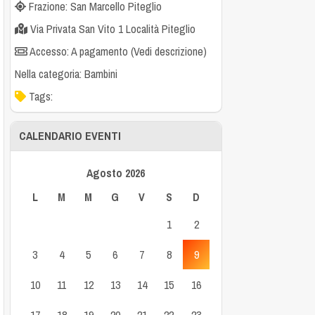
Frazione: San Marcello Piteglio
Via Privata San Vito 1 Località Piteglio
Accesso: A pagamento (Vedi descrizione)
Nella categoria:
Bambini
Tags:
CALENDARIO EVENTI
Agosto 2026
L
M
M
G
V
S
D
1
2
3
4
5
6
7
8
9
10
11
12
13
14
15
16
17
18
19
20
21
22
23