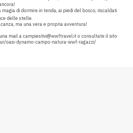
 ancora!
 magia di dormire in tenda, ai piedi del bosco, riscaldati
uce delle stelle.
canza, ma una vera e propria avventura!
na mail a campiestivi@wwftravel.it o consultate il sito
our/oasi-dynamo-campo-natura-wwf-ragazzi/