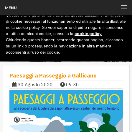
MENU
x
Informativa
Questo sito o gli strumenti terzi da questo utilizzati si avvalgono
di cookie necessari al funzionamento ed utili alle finalità illustrate
nella cookie policy. Se vuoi saperne di più o negare il consenso
a tutti o ad alcuni cookie, consulta la
cookie policy
.
Chiudendo questo banner, scorrendo questa pagina, cliccando
su un link o proseguendo la navigazione in altra maniera,
acconsenti all’uso dei cookie.
Paesaggi a Passeggio a Gallicano
30 Agosto 2020
09:30