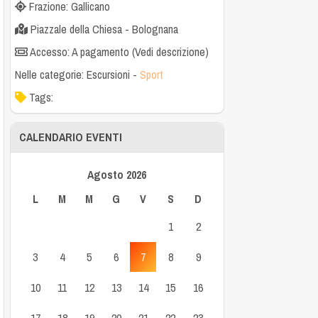
Frazione: Gallicano
Piazzale della Chiesa - Bolognana
Accesso: A pagamento (Vedi descrizione)
Nelle categorie:
Escursioni
-
Sport
Tags:
CALENDARIO EVENTI
Agosto 2026
L
M
M
G
V
S
D
1
2
3
4
5
6
7
8
9
10
11
12
13
14
15
16
17
18
19
20
21
22
23