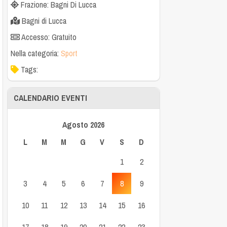
Frazione: Bagni Di Lucca
Bagni di Lucca
Accesso: Gratuito
Nella categoria:
Sport
Tags:
CALENDARIO EVENTI
Agosto 2026
L
M
M
G
V
S
D
1
2
3
4
5
6
7
8
9
10
11
12
13
14
15
16
17
18
19
20
21
22
23