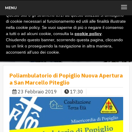
MENU
x
Informativa
Questo sito o gli strumenti terzi da questo utilizzati si avvalgono
di cookie necessari al funzionamento ed utili alle finalità illustrate
nella cookie policy. Se vuoi saperne di più o negare il consenso
a tutti o ad alcuni cookie, consulta la
cookie policy
.
Chiudendo questo banner, scorrendo questa pagina, cliccando
su un link o proseguendo la navigazione in altra maniera,
acconsenti all’uso dei cookie.
Poliambulatorio di Popiglio Nuova Apertura
a San Marcello Piteglio
23 Febbraio 2019
17:30